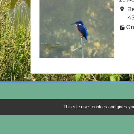
Be
location_on
45
Gr
account_balance_wallet
This site uses cookies and gives you