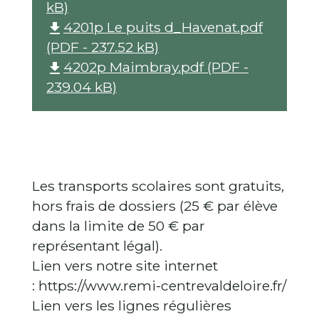
kB)
4201p Le puits d_Havenat.pdf
file_download
(PDF - 237.52 kB)
4202p Maimbray.pdf (PDF -
file_download
239.04 kB)
Les transports scolaires sont gratuits,
hors frais de dossiers (25 € par élève
dans la limite de 50 € par
représentant légal).
Lien vers notre site internet
: https://www.remi-centrevaldeloire.fr/
Lien vers les lignes régulières