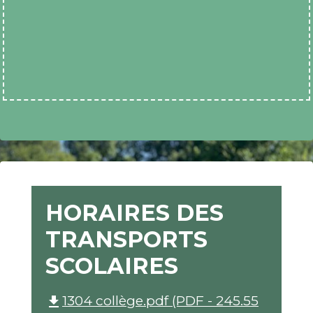
HORAIRES DES
TRANSPORTS
SCOLAIRES
1304 collège.pdf (PDF - 245.55
file_download