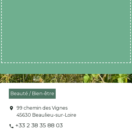
Beauté / Bien-être
99 chemin des Vignes
location_on
45630 Beaulieu-sur-Loire
+33 2 38 35 88 03
phone