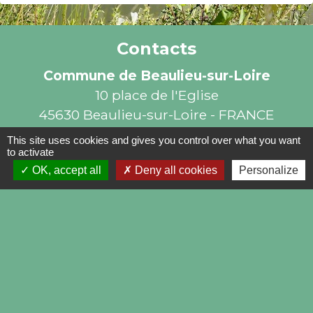
Contacts
Commune de Beaulieu-sur-Loire
10 place de l'Eglise
45630 Beaulieu-sur-Loire - FRANCE
+33 2 38 35 80 48
This site uses cookies and gives you control over what you want
to activate
OK, accept all
Deny all cookies
Personalize
Liens
Conseil Départemental du Loiret
Communauté de Communes Berry Loire
Puisaye
SMICTOM de Gien